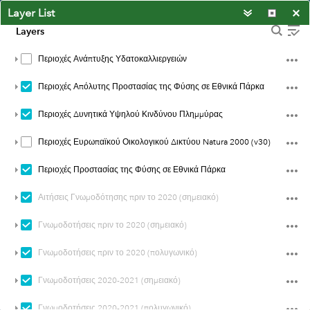
Layer List
Layers
Δυτική Στερεά Ελλάδα
Περιοχές Ανάπτυξης Υδατοκαλλιεργειών
Περιοχές Απόλυτης Προστασίας της Φύσης σε Εθνικά Πάρκα
Περιοχές Δυνητικά Υψηλού Κινδύνου Πλημμύρας
Περιοχές Ευρωπαϊκού Οικολογικού Δικτύου Natura 2000 (v30)
Περιοχές Προστασίας της Φύσης σε Εθνικά Πάρκα
Αιτήσεις Γνωμοδότησης πριν το 2020 (σημειακό)
Γνωμοδοτήσεις πριν το 2020 (σημειακό)
Γνωμοδοτήσεις πριν το 2020 (πολυγωνικό)
60mi
Γνωμοδοτήσεις 2020-2021 (σημειακό)
21.986 38.980 Degrees
Earthstar Geographics
|
Esri, TomTom, Garmin, FAO, NOAA, USGS
Γνωμοδοτήσεις 2020-2021 (πολυγωνικό)