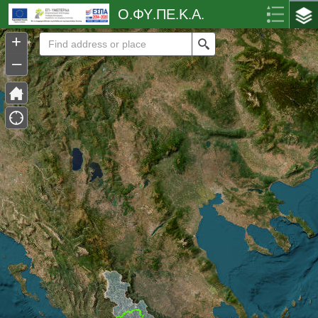
Header
Ο.ΦΥ.ΠΕ.Κ.Α.
Controller
+
Search
–